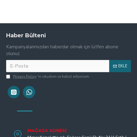
Haber Bülteni
Kampanyalarımızdan haberdar olmak için lütfen abone
olunuz.
EKLE
Privacy Policy
'ni okudum ve kabul ediyorum.
MAĞAZA ADRESI